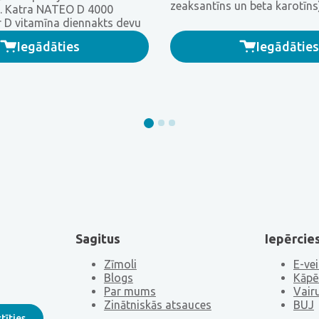
zeaksantīns un beta karotīns
. Katra NATEO D 4000
vitamīnu paredzētas ikvienam
r D vitamīna diennakts devu
izjūt acu nogurumu.
m – 4000 SV.
Iegādāties
Iegādāties
Sagitus
Iepērcie
Zīmoli
E-vei
Blogs
Kāpē
Par mums
Vair
Zinātniskās atsauces
BUJ