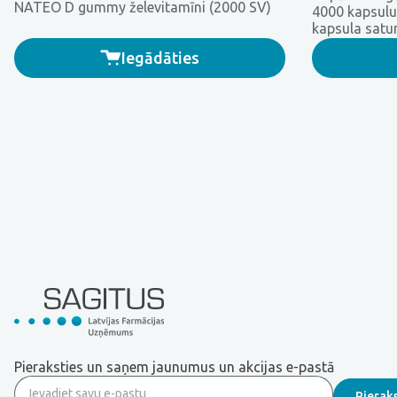
NATEO D gummy želevitamīni (2000 SV)
4000 kapsulu
kapsula satu
pieaugušajie
Iegādāties
Pieraksties un saņem jaunumus un akcijas e-pastā