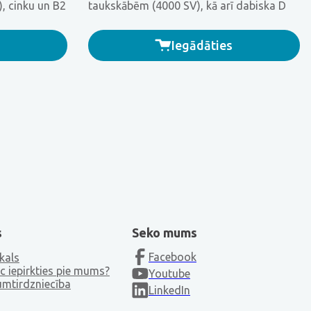
), cinku un B2
taukskābēm (4000 SV), kā arī dabiska D
, kas ikdienā
vitamīna kapsulas ar magnija bisglicināta
helātu un B6 vitamīnu.
Iegādāties
s
Seko mums
Facebook
kals
c iepirkties pie mums?
Youtube
umtirdzniecība
LinkedIn