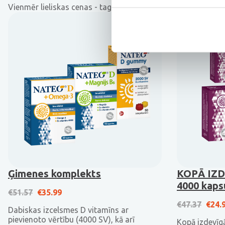
Vienmēr lieliskas cenas - tagad ar atlaidi!
Ģimenes komplekts
KOPĀ IZD
4000 kaps
Original price was: €51.57.
Current price is: €35.99.
€
51.57
€
35.99
Origi
€
47.37
€
24.
Dabiskas izcelsmes D vitamīns ar
pievienoto vērtību (4000 SV), kā arī
Kopā izdevīg