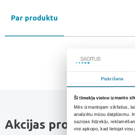
Par produktu
Piekrišana
Šī tīmekļa vietne izmanto sīk
Mēs izmantojam sīkfailus, lai
analizētu mūsu datplūsmu. In
Akcijas produkti
saziņas līdzekļu, reklamēšana
viņi apkopo, kad lietojat viņ