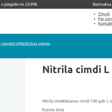
 piegāde no 24.99€
Bezmaksas 
Zīmoli
Par uz
Kontakt
s sievietēm
Medicīnas preces
E-veikals
>
Medicīnas preces
>
Nitrila ci
Nitrila cimdi L
Nitrila izmeklēšanas cimdi 100 gab. L i
Ražots Ķīnā.