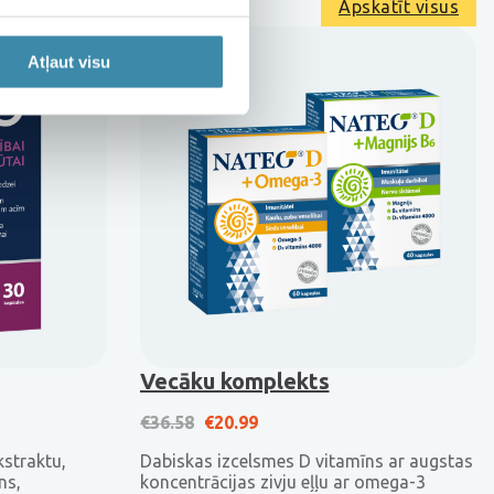
Apskatīt visus
Atļaut visu
Vecāku komplekts
€17.99.
is: €10.79.
Original price was: €36.58.
Current price is: €20.99.
€
36.58
€
20.99
kstraktu,
Dabiskas izcelsmes D vitamīns ar augstas
ns,
koncentrācijas zivju eļļu ar omega-3