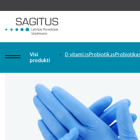
s piegāde no 24.99€
Bezmaksas
Visi
D vitamīns
Probiotikas
Probiotika
produkti