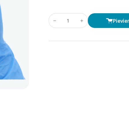
Nitrila cimdi L (100 gab.) quantity
Pievie