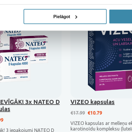
Pielāgot
EVĪGĀK! 3x NATEO D
VIZEO kapsulas
ulas
Original price was: 
Current price 
€
17.99
€
10.79
nal price was: €47.37.
Current price is: €24.99.
99
VIZEO kapsulas ar melleņu e
karotinoīdu kompleksu (luteī
āk! 3 iepakojumi NATEO D