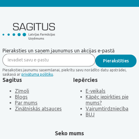
Pieraksties un saņem jaunumus un akcijas e-pastā
Piesakoties jaunumu saņemšanai, piekrītu savu norādīto datu apstrādei,
saskaņā ar
privātuma politiku
.
Sagitus
Iepērcies
Zīmoli
E-veikals
Blogs
Kāpēc iepirkties pie
Par mums
mums?
Zinātniskās atsauces
Vairumtirdzniecība
BUJ
Seko mums