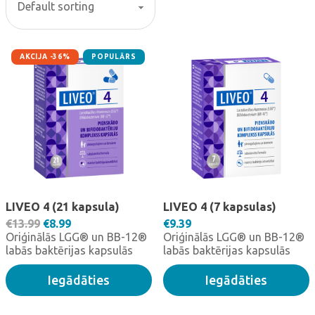
AKCIJA -36%
POPULĀRS
LIVEO 4 (21 kapsula)
LIVEO 4 (7 kapsulas)
Original price was: €13.99.
Current price is: €8.99.
€
13.99
€
8.99
€
9.39
Oriģinālās LGG® un BB-12®
Oriģinālās LGG® un BB-12®
labās baktērijas kapsulās
labās baktērijas kapsulās
Iegādāties
Iegādāties