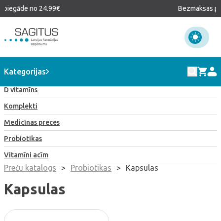
 piegāde no 24.99€
Bezmaksas pi
Visi produkti
Kategorijas
D vitamīns
Komplekti
Medicīnas preces
Probiotikas
Vitamīni acīm
Preču katalogs
>
Probiotikas
>
Kapsulas
Kapsulas