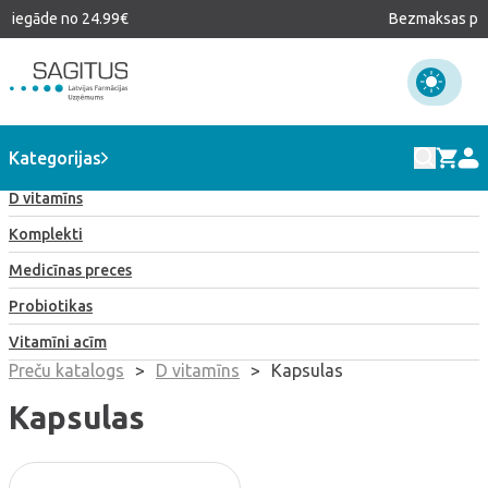
iegāde no 24.99€
Bezmaksas pie
Visi produkti
Kategorijas
D vitamīns
Komplekti
Medicīnas preces
Probiotikas
Vitamīni acīm
Preču katalogs
>
D vitamīns
>
Kapsulas
Kapsulas