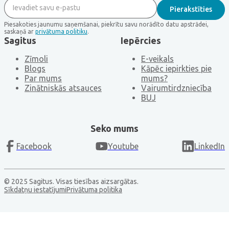
Piesakoties jaunumu saņemšanai, piekrītu savu norādīto datu apstrādei,
saskaņā ar
privātuma politiku
.
Sagitus
Iepērcies
Zīmoli
E-veikals
Blogs
Kāpēc iepirkties pie
Par mums
mums?
Zinātniskās atsauces
Vairumtirdzniecība
BUJ
Seko mums
Facebook
Youtube
LinkedIn
© 2025 Sagitus. Visas tiesības aizsargātas.
Sīkdatņu iestatījumi
Privātuma politika