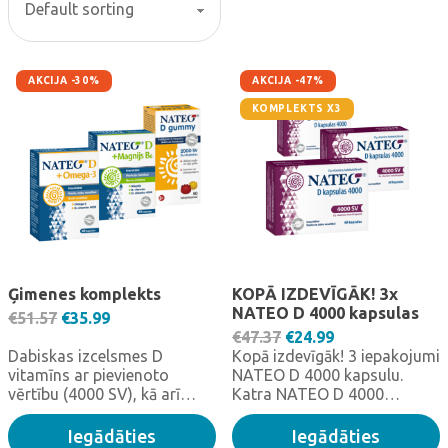
AKCIJA -30%
AKCIJA -47%
KOMPLEKTS X3
Ģimenes komplekts
KOPĀ IZDEVĪGĀK! 3x
NATEO D 4000 kapsulas
Original price was: €51.57.
Current price is: €35.99.
€
51.57
€
35.99
Original price was: €
Current price i
€
47.37
€
24.99
Dabiskas izcelsmes D
Kopā izdevīgāk! 3 iepakojumi
vitamīns ar pievienoto
NATEO D 4000 kapsulu.
vērtību (4000 SV), kā arī
Katra NATEO D 4000
NATEO D gummy
kapsula satur D vitamīna
želevitamīni (2000 SV)
diennakts devu
Iegādāties
Iegādāties