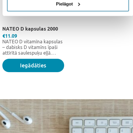
Pielāgot
NATEO D kapsulas 2000
€
11.09
NATEO D vitamīna kapsulas
– dabisks D vitamīns īpaši
attīrītā saulespuķu eļļā.
Katra kapsula satur 2000 SV
D vitamīna.
Iegādāties