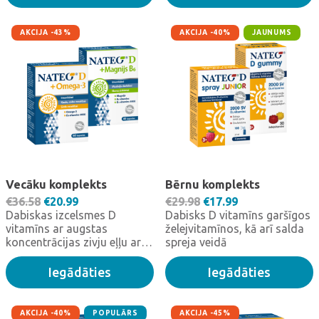
pieaugušajiem – 4000 SV.
AKCIJA -43%
AKCIJA -40%
JAUNUMS
Vecāku komplekts
Bērnu komplekts
Original price was: €36.58.
Current price is: €20.99.
Original price was: €
Current price i
€
36.58
€
20.99
€
29.98
€
17.99
Dabiskas izcelsmes D
Dabisks D vitamīns garšīgos
vitamīns ar augstas
želejvitamīnos, kā arī salda
koncentrācijas zivju eļļu ar
spreja veidā
omega-3 taukskābēm (4000
SV), kā arī dabiska D
Iegādāties
Iegādāties
vitamīna kapsulas ar
magnija bisglicināta helātu
un B6 vitamīnu.
AKCIJA -40%
POPULĀRS
AKCIJA -45%