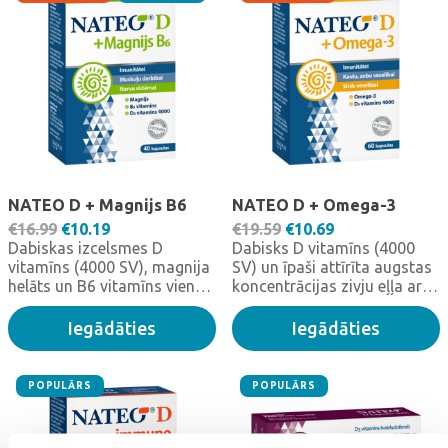
NATEO D + Magnijs B6
NATEO D + Omega-3
Original price was: €16.99.
Current price is: €10.19.
Original price was: €
Current price i
€
16.99
€
10.19
€
19.59
€
10.69
Dabiskas izcelsmes D
Dabisks D vitamīns (4000
vitamīns (4000 SV), magnija
SV) un īpaši attīrīta augstas
helāts un B6 vitamīns vienā
koncentrācijas zivju eļļa ar
kapsulā. D vitamīns –
Omega-3 taukskābēm EPA
imunitātei, kaulu un zobu
un DHA vienā kapsulā.
Iegādāties
Iegādāties
veselībai, kā arī muskuļu
darbībai
POPULĀRS
POPULĀRS