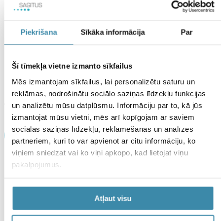
Piekrišana
Sīkāka informācija
Par
Šī tīmekļa vietne izmanto sīkfailus
NATEO D immuno
NATEO D kapsulas 4000
Mēs izmantojam sīkfailus, lai personalizētu saturu un
€
19.59
€
15.79
reklāmas, nodrošinātu sociālo saziņas līdzekļu funkcijas
Dabiskas izcelsmes D
Katra NATEO D 4000
vitamīns (4000 SV)
kapsula satur D vitamīna
un analizētu mūsu datplūsmu. Informāciju par to, kā jūs
kombinācijā ar C vitamīnu,
diennakts devu
izmantojat mūsu vietni, mēs arī kopīgojam ar saviem
cinku un rūgto apelsīnu
pieaugušajiem – 4000 SV.
sociālās saziņas līdzekļu, reklamēšanas un analīzes
bioflavonoīdiem
Piemērotas pieaugušajiem
Iegādāties
Iegādāties
partneriem, kuri to var apvienot ar citu informāciju, ko
un bērniem no 11 gadu
vecuma.
viņiem sniedzat vai ko viņi apkopo, kad lietojat viņu
pakalpojumus.
Atļaut visu