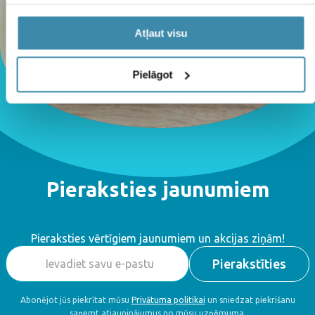
Atļaut visu
Pielāgot
Pieraksties jaunumiem
Pieraksties vērtīgiem jaunumiem un akcijas ziņām!
Abonējot jūs piekrītat mūsu
Privātuma politikai
un sniedzat piekrišanu
saņemt atjauninājumus no mūsu uzņēmuma.