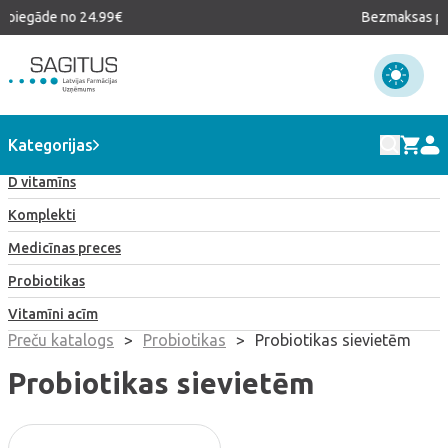
 piegāde no 24.99€
Bezmaksas pi
Visi produkti
Kategorijas
D vitamīns
Komplekti
Medicīnas preces
Probiotikas
Vitamīni acīm
Preču katalogs
>
Probiotikas
>
Probiotikas sievietēm
Probiotikas sievietēm