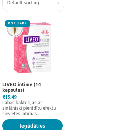
POPULĀRS
LIVEO intime (14
kapsulas)
€
15.49
Labās baktērijas ar
zinātniski pierādītu efektu
sievietes intīmās
mikrofloras līdzsvaram.
Katra LIVEO Intime kapsula
Iegādāties