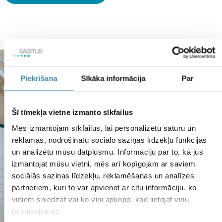
satur ne mazāk kā 2
miljardus dzīvu un efektīvu
labo baktēriju RC-14® un
GR-1®.
Piekrišana
Sīkāka informācija
Par
Šī tīmekļa vietne izmanto sīkfailus
Mēs izmantojam sīkfailus, lai personalizētu saturu un
reklāmas, nodrošinātu sociālo saziņas līdzekļu funkcijas
un analizētu mūsu datplūsmu. Informāciju par to, kā jūs
izmantojat mūsu vietni, mēs arī kopīgojam ar saviem
sociālās saziņas līdzekļu, reklamēšanas un analīzes
partneriem, kuri to var apvienot ar citu informāciju, ko
viņiem sniedzat vai ko viņi apkopo, kad lietojat viņu
pakalpojumus.