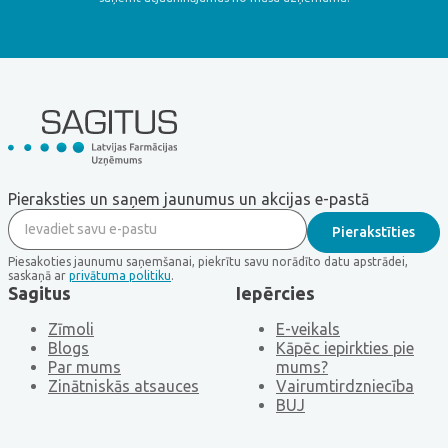
Pieraksties un saņem jaunumus un akcijas e-pastā
Piesakoties jaunumu saņemšanai, piekrītu savu norādīto datu apstrādei,
saskaņā ar
privātuma politiku
.
Sagitus
Iepērcies
Zīmoli
E-veikals
Blogs
Kāpēc iepirkties pie
Par mums
mums?
Zinātniskās atsauces
Vairumtirdzniecība
BUJ