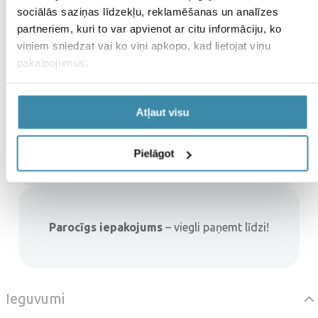
sociālās saziņas līdzekļu, reklamēšanas un analīzes
Ērti lietot
– gela spreja forma nodrošina
partneriem, kuri to var apvienot ar citu informāciju, ko
ērtu un precīzu dozēšanu.
viņiem sniedzat vai ko viņi apkopo, kad lietojat viņu
pakalpojumus.
Atļaut visu
Tikai labākās sastāvdaļas
– dabiskas
izcelsmes D vitamīns īpašas mikroemulsijas
veidā.
Pielāgot
Parocīgs iepakojums
– viegli paņemt līdzi!
Ieguvumi