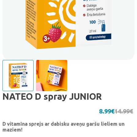
NATEO D spray JUNIOR
8.99
€
14.99
€
O
C
D vitamīna sprejs ar dabisku aveņu garšu lieliem un
maziem!