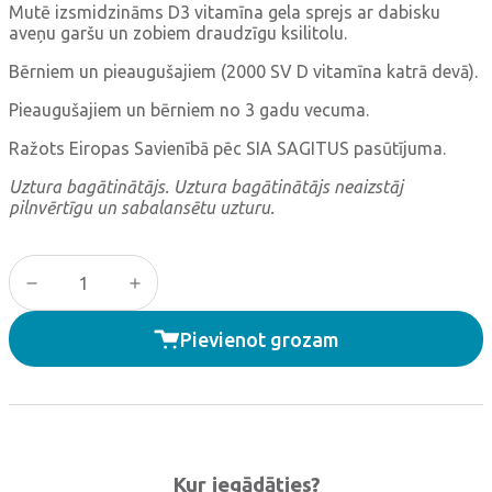
Mutē izsmidzināms D3 vitamīna gela sprejs ar dabisku
aveņu garšu un zobiem draudzīgu ksilitolu.
Bērniem un pieaugušajiem (2000 SV D vitamīna katrā devā).
Pieaugušajiem un bērniem no 3 gadu vecuma.
Ražots Eiropas Savienībā pēc SIA SAGITUS pasūtījuma.
Uztura bagātinātājs. Uztura bagātinātājs neaizstāj
pilnvērtīgu un sabalansētu uzturu.
NATEO D spray JUNIOR quantity
Pievienot grozam
Kur iegādāties?