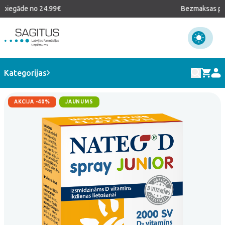
piegāde no 24.99€
Bezmaksas pie
E-veikals
>
D vitamīns
>
NATEO D spray JUNIOR
Kategorijas
AKCIJA -40%
JAUNUMS