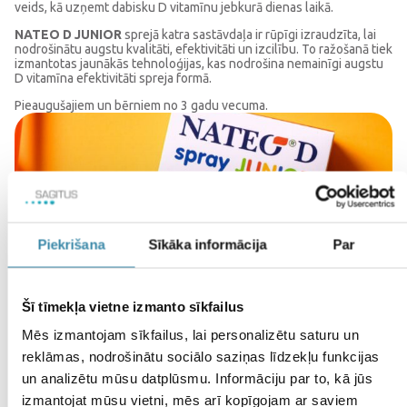
veids, kā uzņemt dabisku D vitamīnu jebkurā dienas laikā.
NATEO D JUNIOR
sprejā katra sastāvdaļa ir rūpīgi izraudzīta, lai
nodrošinātu augstu kvalitāti, efektivitāti un izcilību. To ražošanā tiek
izmantotas jaunākās tehnoloģijas, kas nodrošina nemainīgi augstu
D vitamīna efektivitāti spreja formā.
Pieaugušajiem un bērniem no 3 gadu vecuma.
Piekrišana
Sīkāka informācija
Par
Šī tīmekļa vietne izmanto sīkfailus
Garšīgs D vitamīna avots
– ar dabisku aveņu
garšu! Izcils veids kā uzņemt D vitamīnu.
Mēs izmantojam sīkfailus, lai personalizētu saturu un
reklāmas, nodrošinātu sociālo saziņas līdzekļu funkcijas
un analizētu mūsu datplūsmu. Informāciju par to, kā jūs
izmantojat mūsu vietni, mēs arī kopīgojam ar saviem