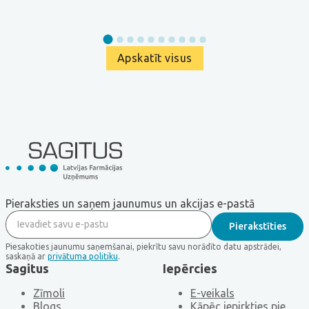
Apskatīt visus
Pieraksties un saņem jaunumus un akcijas e-pastā
Piesakoties jaunumu saņemšanai, piekrītu savu norādīto datu apstrādei,
saskaņā ar
privātuma politiku
.
Sagitus
Iepērcies
Zīmoli
E-veikals
Blogs
Kāpēc iepirkties pie