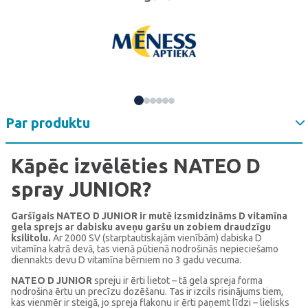
Par produktu
Kāpēc izvēlēties NATEO D
spray JUNIOR?
Garšīgais NATEO D JUNIOR ir mutē izsmidzināms D vitamīna
gela sprejs ar dabisku aveņu garšu un zobiem draudzīgu
ksilitolu.
Ar 2000 SV (starptautiskajām vienībām) dabiska D
vitamīna katrā devā, tas vienā pūtienā nodrošinās nepieciešamo
diennakts devu D vitamīna bērniem no 3 gadu vecuma.
NATEO D JUNIOR
spreju ir ērti lietot – tā gela spreja forma
nodrošina ērtu un precīzu dozēšanu. Tas ir izcils risinājums tiem,
kas vienmēr ir steigā, jo spreja flakonu ir ērti paņemt līdzi – lielisks