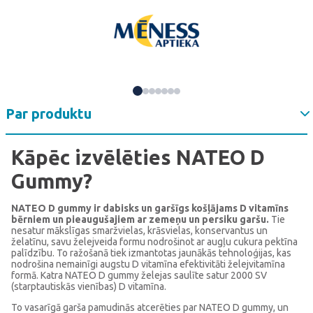
Par produktu
Kāpēc izvēlēties NATEO D
Gummy?
NATEO D gummy ir dabisks un garšīgs košļājams D vitamīns
bērniem un pieaugušajiem ar zemeņu un persiku garšu.
Tie
nesatur mākslīgas smaržvielas, krāsvielas, konservantus un
želatīnu, savu želejveida formu nodrošinot ar augļu cukura pektīna
palīdzību. To ražošanā tiek izmantotas jaunākās tehnoloģijas, kas
nodrošina nemainīgi augstu D vitamīna efektivitāti želejvitamīna
formā. Katra NATEO D gummy želejas saulīte satur 2000 SV
(starptautiskās vienības) D vitamīna.
To vasarīgā garša pamudinās atcerēties par NATEO D gummy, un