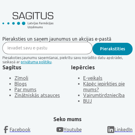
Pieraksties un saņem jaunumus un akcijas e-pastā
Piesakoties jaunumu saņemšanai, piekrītu savu norādīto datu apstrādei,
saskaņā ar
privātuma politiku
.
Sagitus
Iepērcies
Zīmoli
E-veikals
Blogs
Kāpēc iepirkties pie
Par mums
mums?
Zinātniskās atsauces
Vairumtirdzniecība
BUJ
Seko mums
Facebook
Youtube
LinkedIn