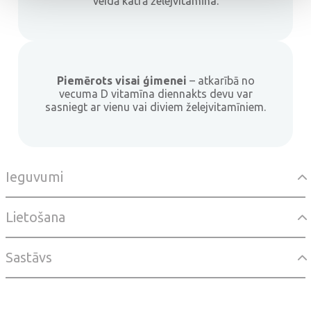
veidā katrā želejvitamīna.
Piemērots visai ģimenei
– atkarībā no
vecuma D vitamīna diennakts devu var
sasniegt ar vienu vai diviem želejvitamīniem.
Ieguvumi
Lietošana
Sastāvs