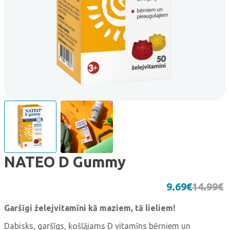
NATEO D Gummy
9.69
€
14.99
€
O
C
Garšīgi želejvitamīni kā maziem, tā lieliem!
Dabisks, garšīgs, košļājams D vitamīns bērniem un