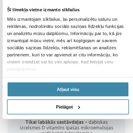
Šī tīmekļa vietne izmanto sīkfailus
Mēs izmantojam sīkfailus, lai personalizētu saturu un
reklāmas, nodrošinātu sociālo saziņas līdzekļu funkcijas
un analizētu mūsu datplūsmu. Informāciju par to, kā jūs
izmantojat mūsu vietni, mēs arī kopīgojam ar saviem
Dabisks, garšīgs, efektīvs
– izcila izvēle
sociālās saziņas līdzekļu, reklamēšanas un analīzes
bērniem!
partneriem, kuri to var apvienot ar citu informāciju, ko
viņiem sniedzat vai ko viņi apkopo, kad lietojat viņu
pakalpojumus.
Želejvitamīniem ir
dabiska augļu un ogu
garša
(zemene un persiks)
Atļaut visu
Pielāgot
Tikai labākās sastāvdaļas
– dabiskas
izcelsmes D vitamīns īpašas mikroemulsijas