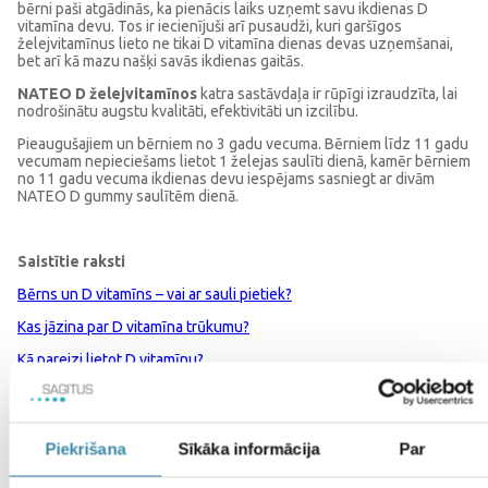
bērni paši atgādinās, ka pienācis laiks uzņemt savu ikdienas D
vitamīna devu. Tos ir iecienījuši arī pusaudži, kuri garšīgos
želejvitamīnus lieto ne tikai D vitamīna dienas devas uzņemšanai,
bet arī kā mazu našķi savās ikdienas gaitās.
NATEO D želejvitamīnos
katra sastāvdaļa ir rūpīgi izraudzīta, lai
nodrošinātu augstu kvalitāti, efektivitāti un izcilību.
Pieaugušajiem un bērniem no 3 gadu vecuma. Bērniem līdz 11 gadu
vecumam nepieciešams lietot 1 želejas saulīti dienā, kamēr bērniem
no 11 gadu vecuma ikdienas devu iespējams sasniegt ar divām
NATEO D gummy saulītēm dienā.
Saistītie raksti
Bērns un D vitamīns – vai ar sauli pietiek?
Kas jāzina par D vitamīna trūkumu?
Kā pareizi lietot D vitamīnu?
D vitamīns – vai varam uzņemt vasarā visam gadam?
Piekrišana
Sīkāka informācija
Par