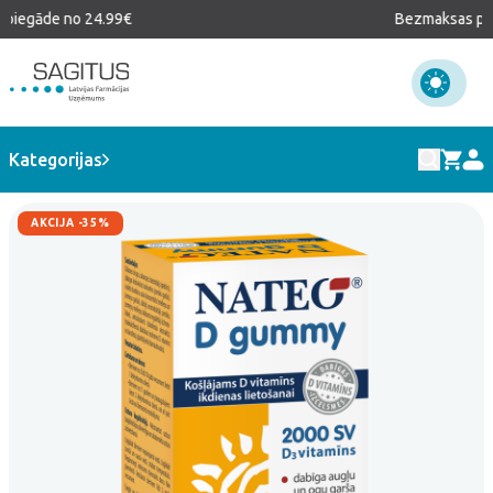
piegāde no 24.99€
Bezmaksas pie
E-veikals
>
D vitamīns
>
NATEO D Gummy
Kategorijas
AKCIJA -35%