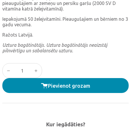
pieaugušajiem ar zemeņu un persiku garšu (2000 SV D
vitamīna katrā želejvitamīnā).
Iepakojumā 50 želejvitamīni. Pieaugušajiem un bērniem no 3
gadu vecuma.
Ražots Latvijā.
Uztura bagātinātājs. Uztura bagātinātājs neaizstāj
pilnvērtīgu un sabalansētu uzturu.
NATEO D Gummy quantity
Pievienot grozam
Kur iegādāties?