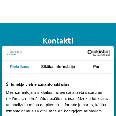
Kontakti
Ja neredzēji atbildi uz savu jautājumu, sazinies ar mums, un mēs
palīdzēsim to noskaidrot!
Ar mums vari sazināties arī zvanot.
Piekrišana
Sīkāka informācija
Par
Šī tīmekļa vietne izmanto sīkfailus
+371 25665500
Ozolkalnu iela 11, Mārupe
Mēs izmantojam sīkfailus, lai personalizētu saturu un
LV-2167, Latvija
reklāmas, nodrošinātu sociālo saziņas līdzekļu funkcijas
un analizētu mūsu datplūsmu. Informāciju par to, kā jūs
izmantojat mūsu vietni, mēs arī kopīgojam ar saviem
Darba laiks: darba dienās
SIA "SAGITUS" Reģ. nr.: