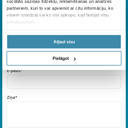
sociālās saziņas līdzekļu, reklamēšanas un analīzes
no plkst. 9.00- 17.00
40003510715
partneriem, kuri to var apvienot ar citu informāciju, ko
viņiem sniedzat vai ko viņi apkopo, kad lietojat viņu
Vārds*
pakalpojumus.
Atļaut visu
Uzvārds
Pielāgot
E-pasts*
Ziņa*