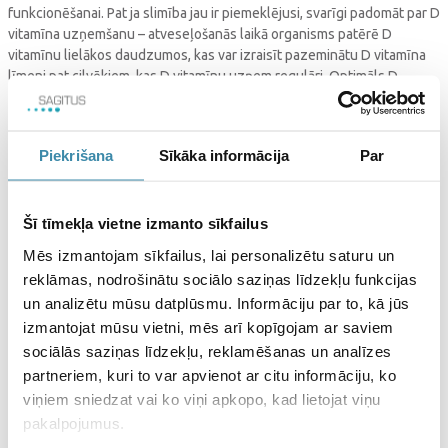
funkcionēšanai. Pat ja slimība jau ir piemeklējusi, svarīgi padomāt par D
vitamīna uzņemšanu – atveseļošanās laikā organisms patērē D
vitamīnu lielākos daudzumos, kas var izraisīt pazeminātu D vitamīna
līmeni pat cilvēkiem, kas D vitamīnu uzņem regulāri. Optimāls D
vitamīna līmenis var ne tikai pasargāt no saslimšanas, bet saslimšanas
gadījumā atbalstīs imūnsistēmu ātrākam atveseļošanās procesam. [1]
Avoti:
Piekrišana
Sīkāka informācija
Par
[1] Kadiša, A. (2024).
D vitamīns un autoimūnas reimatiskas slimības
.
RAKUS, RSU. Prezentēts D vitamīna dienā, 02.02.2024.
Šī tīmekļa vietne izmanto sīkfailus
Dalies ar šo ierakstu
Mēs izmantojam sīkfailus, lai personalizētu saturu un
reklāmas, nodrošinātu sociālo saziņas līdzekļu funkcijas
un analizētu mūsu datplūsmu. Informāciju par to, kā jūs
izmantojat mūsu vietni, mēs arī kopīgojam ar saviem
sociālās saziņas līdzekļu, reklamēšanas un analīzes
partneriem, kuri to var apvienot ar citu informāciju, ko
viņiem sniedzat vai ko viņi apkopo, kad lietojat viņu
pakalpojumus.