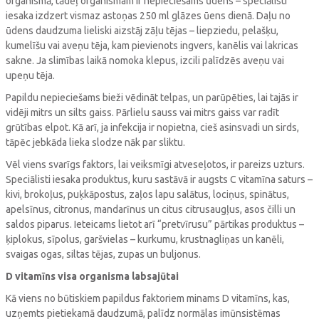
organismā, tādēļ organismam ir nepieciešams ūdens – speciālisti
iesaka izdzert vismaz astoņas 250 ml glāzes ūens dienā. Daļu no
ūdens daudzuma lieliski aizstāj zāļu tējas – liepziedu, pelašķu,
kumelīšu vai aveņu tēja, kam pievienots ingvers, kanēlis vai lakricas
sakne. Ja slimības laikā nomoka klepus, izcili palīdzēs aveņu vai
upeņu tēja.
Papildu nepieciešams bieži vēdināt telpas, un parūpēties, lai tajās ir
vidēji mitrs un silts gaiss. Pārlielu sauss vai mitrs gaiss var radīt
grūtības elpot. Kā arī, ja infekcija ir nopietna, cieš asinsvadi un sirds,
tāpēc jebkāda lieka slodze nāk par sliktu.
Vēl viens svarīgs faktors, lai veiksmīgi atveseļotos, ir pareizs uzturs.
Speciālisti iesaka produktus, kuru sastāvā ir augsts C vitamīna saturs –
kivi, brokoļus, puķkāpostus, zaļos lapu salātus, lociņus, spinātus,
apelsīnus, citronus, mandarīnus un citus citrusaugļus, asos čilli un
saldos piparus. Ieteicams lietot arī “pretvīrusu” pārtikas produktus –
ķiplokus, sīpolus, garšvielas – kurkumu, krustnagliņas un kanēli,
svaigas ogas, siltas tējas, zupas un buljonus.
D vitamīns visa organisma labsajūtai
Kā viens no būtiskiem papildus faktoriem minams D vitamīns, kas,
uzņemts pietiekamā daudzumā, palīdz normālas imūnsistēmas