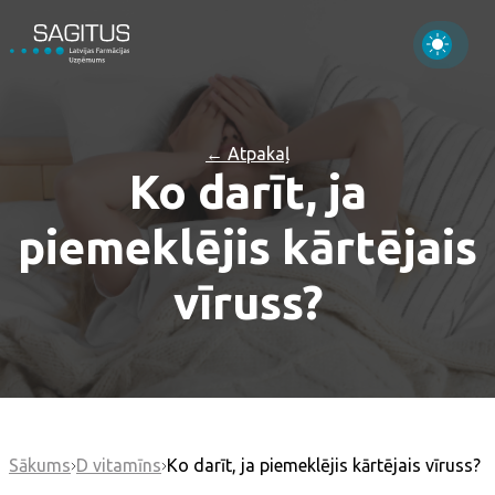
← Atpakaļ
Ko darīt, ja
piemeklējis kārtējais
vīruss?
Sākums
D vitamīns
Ko darīt, ja piemeklējis kārtējais vīruss?