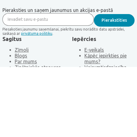
Pieraksties un saņem jaunumus un akcijas e-pastā
Piesakoties jaunumu saņemšanai, piekrītu savu norādīto datu apstrādei,
saskaņā ar
privātuma politiku
.
Sagitus
Iepērcies
Zīmoli
E-veikals
Blogs
Kāpēc iepirkties pie
Par mums
mums?
Zinātniskās atsauces
Vairumtirdzniecība
BUJ
Seko mums
Facebook
Youtube
LinkedIn
© 2025 Sagitus. Visas tiesības aizsargātas.
Sīkdatņu iestatījumi
Privātuma politika