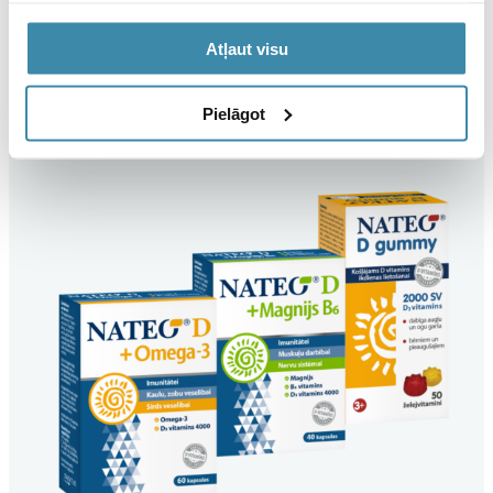
Populārākie produkti
Atļaut visu
NATEO dabisks D vitamīns un LIVEO probiotiku komplekss
visai ģimenei
Pielāgot