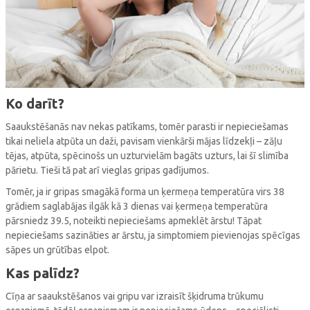
Ko darīt?
Saaukstēšanās nav nekas patīkams, tomēr parasti ir nepieciešamas
tikai neliela atpūta un daži, pavisam vienkārši mājas līdzekļi – zāļu
tējas, atpūta, spēcinošs un uzturvielām bagāts uzturs, lai šī slimība
pārietu. Tieši tā pat arī vieglas gripas gadījumos.
Tomēr, ja ir gripas smagākā forma un ķermeņa temperatūra virs 38
grādiem saglabājas ilgāk kā 3 dienas vai ķermeņa temperatūra
pārsniedz 39.5, noteikti nepieciešams apmeklēt ārstu! Tāpat
nepieciešams sazināties ar ārstu, ja simptomiem pievienojas spēcīgas
sāpes un grūtības elpot.
Kas palīdz?
Cīņa ar saaukstēšanos vai gripu var izraisīt šķidruma trūkumu