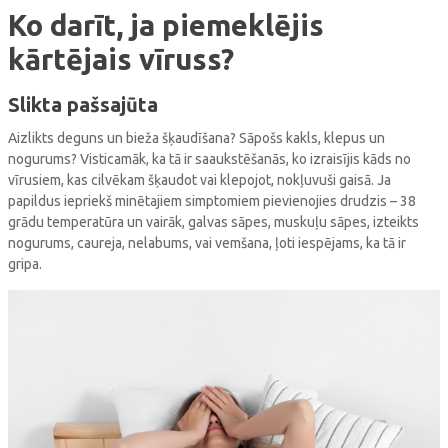
Ko darīt, ja piemeklējis
kārtējais vīruss?
Slikta pašsajūta
Aizlikts deguns un bieža šķaudīšana? Sāpošs kakls, klepus un
nogurums? Visticamāk, ka tā ir saaukstēšanās, ko izraisījis kāds no
vīrusiem, kas cilvēkam šķaudot vai klepojot, nokļuvuši gaisā. Ja
papildus iepriekš minētajiem simptomiem pievienojies drudzis – 38
grādu temperatūra un vairāk, galvas sāpes, muskuļu sāpes, izteikts
nogurums, caureja, nelabums, vai vemšana, ļoti iespējams, ka tā ir
gripa.