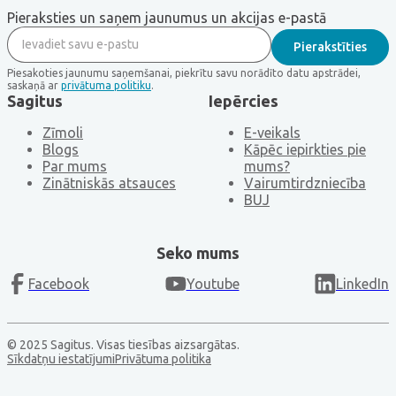
Pieraksties un saņem jaunumus un akcijas e-pastā
Piesakoties jaunumu saņemšanai, piekrītu savu norādīto datu apstrādei,
saskaņā ar
privātuma politiku
.
Sagitus
Iepērcies
Zīmoli
E-veikals
Blogs
Kāpēc iepirkties pie
Par mums
mums?
Zinātniskās atsauces
Vairumtirdzniecība
BUJ
Seko mums
Facebook
Youtube
LinkedIn
© 2025 Sagitus. Visas tiesības aizsargātas.
Sīkdatņu iestatījumi
Privātuma politika