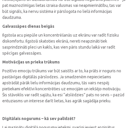
pat maznozīmīgas lietas izraisa dusmas vai neapmierinātību, tas var
būt signāls, ka nervu sistēma ir pārslogota no lielā informācijas
daudzuma.
Galvassāpes dienas beigās
Ilgstoša acu piepūle un koncentrēšanās uz ekrānu var radīt fizisku
diskomfortu. Ilgstoši skatoties ekrānā, nereti neapzināti tiek
sasprindzināti pleci un kakls, kas vien pāris stundu laikā var radīt
spēcīgas galvassāpes.
Motivācijas un prieka trūkums
Pozitīvo emociju trūkums var būt saistīts ar to, ka prāts ir noguris no
pastāvīgas digitālās pārslodzes. Ja smadzenēm nepieciešams
apstrādāt pārāk lielu informācijas daudzumu, tās vairs nespēj
pietiekami efektīvi koncentrēties uz emocijām un iekšējo motivāciju.
Šis stāvoklis var radīt sajūtu, ka esi “atslēdzies” pats no sevis – pazūd
entuziasms un interese darīt lietas, kas agrāk sagādāja prieku.
Digitālais nogurums – kā sev palīdzēt?
Lai mazinātu digitālā noguruma ietekmi, svarīgi ieviest apzinātus