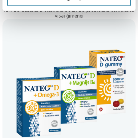
NATEO dabisks D vitamīns un LIVEO probiotiku komplekss
visai ģimenei