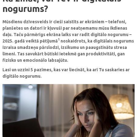
nogurums?
Mūsdienu dzīvesveids ir cieši saistīts ar ekrāniem – telefoni,
planšetes un datori ir kļuvuši par neatņemamu mūsu ikdienas
daļu. Taču pārmērīgs ekrāna laiks var radīt digitālo nogurumu –
1
2025. gadā veiktā pētījumā
noskaidrots, ka digitālais nogurums
izraisa smadzeņu pārslodzi, izsīkumu un paaugstinātu stresa
līmeni. Tas savukārt būtiski ietekmē gan produktivitāti, gan
fizisko un emocionālo labsajūtu.
Lasi un uzzini 5 pazīmes, kas var liecināt, ka arī Tu saskaries ar
digitālo nogurumu.