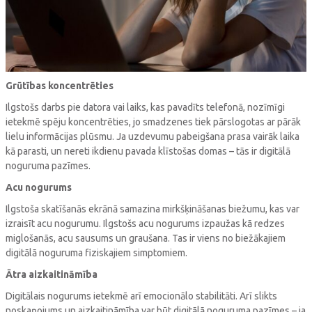
Grūtības koncentrēties
Ilgstošs darbs pie datora vai laiks, kas pavadīts telefonā, nozīmīgi
ietekmē spēju koncentrēties, jo smadzenes tiek pārslogotas ar pārāk
lielu informācijas plūsmu. Ja uzdevumu pabeigšana prasa vairāk laika
kā parasti, un nereti ikdienu pavada klīstošas domas – tās ir digitālā
noguruma pazīmes.
Acu nogurums
Ilgstoša skatīšanās ekrānā samazina mirkšķināšanas biežumu, kas var
izraisīt acu nogurumu. Ilgstošs acu nogurums izpaužas kā redzes
miglošanās, acu sausums un graušana. Tas ir viens no biežākajiem
digitālā noguruma fiziskajiem simptomiem.
Ātra aizkaitināmība
Digitālais nogurums ietekmē arī emocionālo stabilitāti. Arī slikts
noskaņojums un aizkaitināmība var būt digitālā noguruma pazīmes – ja