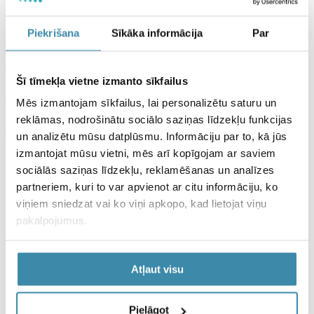
un ķermenim nepieciešama pauze un papildus rūpes.
VIZEO ir uztura bagātinātājs. Uztura bagātinātājs neaizstāj pilnvērtīgu
Piekrišana
Sīkāka informācija
Par
un sabalansētu uzturu.
Atsauces
Šī tīmekļa vietne izmanto sīkfailus
[1]
https://www.researchgate.net/publication/389906041_The_impact_
Mēs izmantojam sīkfailus, lai personalizētu saturu un
of_digital_fatigue_on_employee_productivity_and_well-
reklāmas, nodrošinātu sociālo saziņas līdzekļu funkcijas
being_A_scoping_literature_review
un analizētu mūsu datplūsmu. Informāciju par to, kā jūs
izmantojat mūsu vietni, mēs arī kopīgojam ar saviem
Dalies ar šo ierakstu
sociālās saziņas līdzekļu, reklamēšanas un analīzes
partneriem, kuri to var apvienot ar citu informāciju, ko
viņiem sniedzat vai ko viņi apkopo, kad lietojat viņu
pakalpojumus.
Atļaut visu
Populārākie produkti
Pielāgot