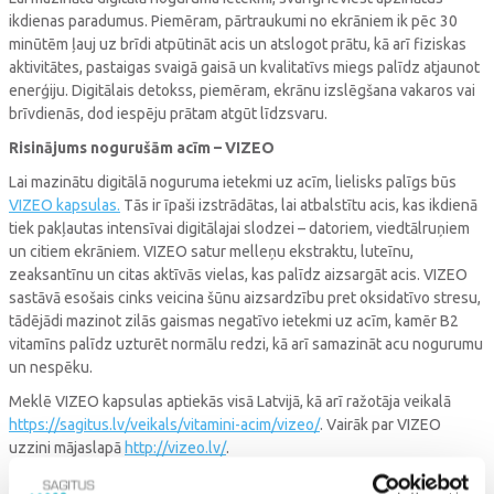
ikdienas paradumus. Piemēram, pārtraukumi no ekrāniem ik pēc 30
minūtēm ļauj uz brīdi atpūtināt acis un atslogot prātu, kā arī fiziskas
aktivitātes, pastaigas svaigā gaisā un kvalitatīvs miegs palīdz atjaunot
enerģiju. Digitālais detokss, piemēram, ekrānu izslēgšana vakaros vai
brīvdienās, dod iespēju prātam atgūt līdzsvaru.
Risinājums nogurušām acīm – VIZEO
Lai mazinātu digitālā noguruma ietekmi uz acīm, lielisks palīgs būs
VIZEO kapsulas.
Tās ir īpaši izstrādātas, lai atbalstītu acis, kas ikdienā
tiek pakļautas intensīvai digitālajai slodzei – datoriem, viedtālruņiem
un citiem ekrāniem. VIZEO satur melleņu ekstraktu, luteīnu,
zeaksantīnu un citas aktīvās vielas, kas palīdz aizsargāt acis. VIZEO
sastāvā esošais cinks veicina šūnu aizsardzību pret oksidatīvo stresu,
tādējādi mazinot zilās gaismas negatīvo ietekmi uz acīm, kamēr B2
vitamīns palīdz uzturēt normālu redzi, kā arī samazināt acu nogurumu
un nespēku.
Meklē VIZEO kapsulas aptiekās visā Latvijā, kā arī ražotāja veikalā
https://sagitus.lv/veikals/vitamini-acim/vizeo/
. Vairāk par VIZEO
uzzini mājaslapā
http://vizeo.lv/
.
Digitālais nogurums nav tikai “slikta diena” – tas ir signāls, ka prātam