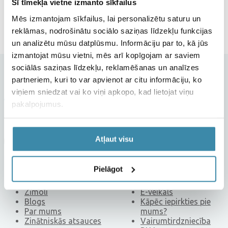
Šī tīmekļa vietne izmanto sīkfailus
Mēs izmantojam sīkfailus, lai personalizētu saturu un
reklāmas, nodrošinātu sociālo saziņas līdzekļu funkcijas
un analizētu mūsu datplūsmu. Informāciju par to, kā jūs
izmantojat mūsu vietni, mēs arī kopīgojam ar saviem
sociālās saziņas līdzekļu, reklamēšanas un analīzes
partneriem, kuri to var apvienot ar citu informāciju, ko
viņiem sniedzat vai ko viņi apkopo, kad lietojat viņu
pakalpojumus.
Pieraksties un saņem jaunumus un akcijas e-pastā
Atļaut visu
Piesakoties jaunumu saņemšanai, piekrītu savu norādīto datu apstrādei,
saskaņā ar
privātuma politiku
.
Pielāgot
Sagitus
Iepērcies
Zīmoli
E-veikals
Blogs
Kāpēc iepirkties pie
Par mums
mums?
Zinātniskās atsauces
Vairumtirdzniecība